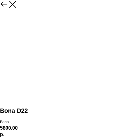
Bona D22
Bona
5800,00
р.